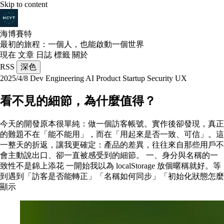
Skip to content
海博賽特
最初的旅程：一個人，也能啟動一個世界
現在
文章
日誌
標籤
關於
RSS
深色
2025/4/8
Dev
Engineering
AI
Product
Startup
Security
UX
看不見的細節，為什麼值得？
今天的開發原本很單純：做一個訪客帳號。實作後卻發現，真正
的難題不在「能不能用」，而在「用起來是否一致、可信」。這
一整天的折返，讓我更確定：產品的差異，往往來自那些用戶不
會主動說出口、卻一直被感受到的細節。 一、身分與名稱的一
致性不是錦上添花 一開始我以為 localStorage 放個暱稱就好。等
到遇到「訪客是否能轉正」「名稱如何同步」「初始化狀態怎麼
顯示