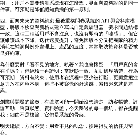
期」：用戶不需要猜測系統現在怎麼想，界面與資料說的是同一
件事。可預期是降低認知負擔的第一原則。
四、面向未來的資料約束 最後重構問卷系統的 API 與資料庫模
型，將版本檢查與新格式建立寫成自定義驗證器，要求問題結構
一致。這種工程活用戶不會注意，也沒有即時的「哇感」。但它
讓維護成本下降、迭代速度提升，避免因版本分叉把團隊的精力
消耗在補洞與例外處理上。產品的速度，常常取決於資料是否被
良好約束。
為什麼要對「看不見的地方」執著？我也會懷疑：「用戶真的會
在乎嗎？」但經驗一再證明：當狀態一致、互動邊界清楚、行為
可預期、資料有約束，使用者在流程中更少被打斷，更願意把注
意力放在內容本身。這些不被察覺的舒適感，累積起來就是差
異。
創業與開發的節奏，有些坑可能一開始沒想清楚，訪客帳號、評
論互動、跨頁狀態、資料驗證，今天踩過的每一個坑，都在提醒
我：細節不是枝節，它們是系統的骨架。
明天繼續，方向不變：用看不見的執念，換用得見的信任與留
存。