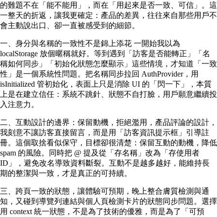
的難題不在「能不能用」，而在「用起來是否一致、可信」。這
一整天的折返，讓我更確定：產品的差異，往往來自那些用戶不
會主動說出口、卻一直被感受到的細節。
一、身分與名稱的一致性不是錦上添花 一開始我以為
localStorage 放個暱稱就好。等到遇到「訪客是否能轉正」「名
稱如何同步」「初始化狀態怎麼顯示」這些情境，才知道「一致
性」是一個系統性問題。把名稱同步拉回 AuthProvider，用
isInitialized 管初始化，表面上只是消除 UI 的「閃一下」，本質
上是在建立信任：系統不跳針、狀態不自打臉，用戶願意繼續投
入注意力。
二、互動設計的邊界：保留動機，拒絕濫用，產品評論的設計，
我刻意不讓訪客直接留言，而是用「訪客資訊提示框」引導註
冊。這個取捨看似保守，目標卻很清楚：保留互動的動機，降低
spam 的風險。同時把 @ 提及從「存名稱」改為「存使用者
ID」，避免改名導致資料斷裂。互動不是越多越好，能維持長
期的整潔與一致，才是真正的可持續。
三、跨頁一致的狀態，讓體驗可預期，晚上整合膚質檢測與通
知，又碰到導覽列連結與個人頁檢測卡片的狀態同步問題。選擇
用 context 統一狀態，不是為了技術的優雅，而是為了「可預