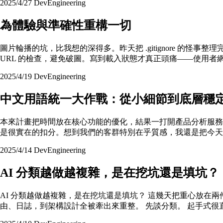
2025/4/27
Dev
Engineering
為體驗與準確性重構一切
圖片輪播的坑，比我想的深得多。昨天把 .gitignore 
URL 的檢查，避免破圖。寫到載入狀態才真正頭痛——使用者
2025/4/19
Dev
Engineering
中文用語統一大作戰：從小細節到底層穩
本來計畫把時間放在核心功能的優化，結果一打開產品分析服務
是很實在的扣分。想到我們的客群特別在乎質感，我還是把今天
2025/4/14
Dev
Engineering
AI 分類越做越複雜，是在挖坑還是填坑？
AI 分類越做越複雜，是在挖坑還是填坑？ 這幾天把重心放在兩
由、日誌，到架構設計全被牽出來重整。 先談分類。 起手式