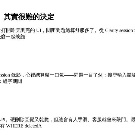
小、其實很難的決定
開昨天調完的 UI，間距問題總算舒服多了。從 Clarity se
要怎麼一起兼顧
上看了幾段 session 錄影，心裡總算鬆一口氣——問題一目了然：
寫：組字期間
I。硬刪除直覺又乾脆，但總會有人手滑、客服就會來敲門。最後還是
RE deletedA