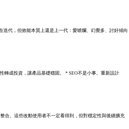
雖然一路有在迭代，但效能本質上還是上一代：愛唬爛、幻覺多、討好傾向
把舊債系統性轉成投資，讓產品基礎穩固。 * SEO不是小事。重新設計
is 限流的整合。這些改動使用者不一定看得到，但對穩定性與後續擴充