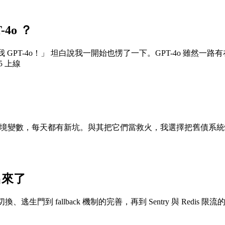
4o ？
，還我 GPT-4o！」 坦白說我一開始也愣了一下。GPT-4o 
5 上線
iptap + AI 到 環境變數，每天都有新坑。與其把它們當救火，我選擇
出來了
生門到 fallback 機制的完善，再到 Sentry 與 Red