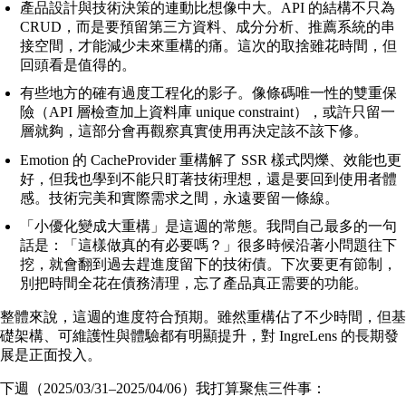
產品設計與技術決策的連動比想像中大。API 的結構不只為
CRUD，而是要預留第三方資料、成分分析、推薦系統的串
接空間，才能減少未來重構的痛。這次的取捨雖花時間，但
回頭看是值得的。
有些地方的確有過度工程化的影子。像條碼唯一性的雙重保
險（API 層檢查加上資料庫 unique constraint），或許只留一
層就夠，這部分會再觀察真實使用再決定該不該下修。
Emotion 的 CacheProvider 重構解了 SSR 樣式閃爍、效能也更
好，但我也學到不能只盯著技術理想，還是要回到使用者體
感。技術完美和實際需求之間，永遠要留一條線。
「小優化變成大重構」是這週的常態。我問自己最多的一句
話是：「這樣做真的有必要嗎？」很多時候沿著小問題往下
挖，就會翻到過去趕進度留下的技術債。下次要更有節制，
別把時間全花在債務清理，忘了產品真正需要的功能。
整體來說，這週的進度符合預期。雖然重構佔了不少時間，但基
礎架構、可維護性與體驗都有明顯提升，對 IngreLens 的長期發
展是正面投入。
下週（2025/03/31–2025/04/06）我打算聚焦三件事：