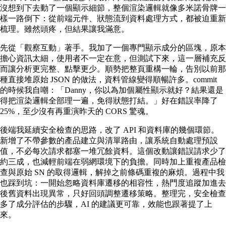
沒想到下去動了一個顯示細節，整個渲染邏輯就像多米諾骨牌一
樣一路倒下：從前端元件、狀態流到資料處理方式，都被迫重新
梳理。雖然頭疼，但結果讓我滿意。
先從「觀察互動」著手。我加了一個專門顯示成分的區塊，原本
擔心資訊太細，使用者不一定在意，但測試下來，這一層補充反
而讓分析更完整、點擊更少。順勢把整頁重構一輪，告別以前那
種直接堆原始 JSON 的做法，資料管線變得順暢許多。commit
的時候我自嘲：「Danny，你以為加個屬性顯示就好？結果還是
得把渲染邏輯全部理一遍，免得狀態打結。」好在錯誤率降了
25%，至少沒有再重演昨天的 CORS 驚魂。
後端我延續安全檢查的思路，改了 API 和資料庫的幾個環節。
新增了不帶參數的產品建立與清單路由，讓系統自動處理預設
值，不必每次請求都塞一堆冗餘資料。這個改動讓錯誤請求少了
約三成，也減輕前端在弱網環境下的負擔。同時加上重複產品檢
查與原始 SN 的取得邏輯，解掉之前條碼重複的麻煩。過程中我
也踩到坑：一開始忽略資料庫遷移的相容性，熱門度追蹤加進去
後舊資料出現異常，只好回頭調整遷移策略。整理完，安全檢查
多了成分評估的步驟，AI 的建議更可靠，效能也跟著提了上
來。