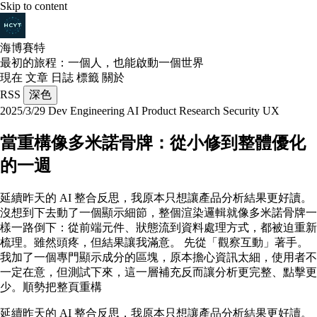
Skip to content
海博賽特
最初的旅程：一個人，也能啟動一個世界
現在
文章
日誌
標籤
關於
RSS
深色
2025/3/29
Dev
Engineering
AI
Product
Research
Security
UX
當重構像多米諾骨牌：從小修到整體優化
的一週
延續昨天的 AI 整合反思，我原本只想讓產品分析結果更好讀。
沒想到下去動了一個顯示細節，整個渲染邏輯就像多米諾骨牌一
樣一路倒下：從前端元件、狀態流到資料處理方式，都被迫重新
梳理。雖然頭疼，但結果讓我滿意。 先從「觀察互動」著手。
我加了一個專門顯示成分的區塊，原本擔心資訊太細，使用者不
一定在意，但測試下來，這一層補充反而讓分析更完整、點擊更
少。順勢把整頁重構
延續昨天的 AI 整合反思，我原本只想讓產品分析結果更好讀。