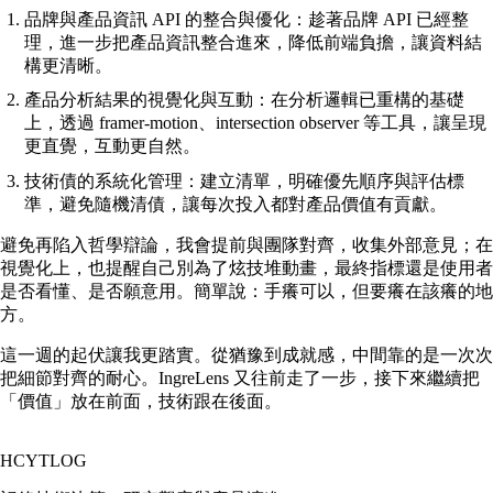
品牌與產品資訊 API 的整合與優化：趁著品牌 API 已經整
理，進一步把產品資訊整合進來，降低前端負擔，讓資料結
構更清晰。
產品分析結果的視覺化與互動：在分析邏輯已重構的基礎
上，透過 framer-motion、intersection observer 等工具，讓呈現
更直覺，互動更自然。
技術債的系統化管理：建立清單，明確優先順序與評估標
準，避免隨機清債，讓每次投入都對產品價值有貢獻。
避免再陷入哲學辯論，我會提前與團隊對齊，收集外部意見；在
視覺化上，也提醒自己別為了炫技堆動畫，最終指標還是使用者
是否看懂、是否願意用。簡單說：手癢可以，但要癢在該癢的地
方。
這一週的起伏讓我更踏實。從猶豫到成就感，中間靠的是一次次
把細節對齊的耐心。IngreLens 又往前走了一步，接下來繼續把
「價值」放在前面，技術跟在後面。
HCYTLOG