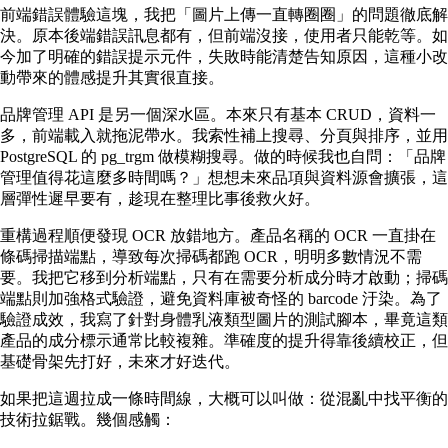
前端錯誤體驗這塊，我把「圖片上傳一直轉圈圈」的問題徹底解
決。原本後端錯誤訊息都有，但前端沒接，使用者只能乾等。如
今加了明確的錯誤提示元件，失敗時能清楚告知原因，這種小改
動帶來的體感提升其實很直接。
品牌管理 API 是另一個深水區。本來只有基本 CRUD，資料一
多，前端載入就拖泥帶水。我索性補上搜尋、分頁與排序，並用
PostgreSQL 的 pg_trgm 做模糊搜尋。做的時候我也自問：「品牌
管理值得花這麼多時間嗎？」想想未來品項與資料源會擴張，這
層彈性遲早要有，趁現在整理比事後救火好。
重構過程順便發現 OCR 放錯地方。產品名稱的 OCR 一直掛在
條碼掃描端點，導致每次掃碼都跑 OCR，明明多數情況不需
要。我把它移到分析端點，只有在需要分析成分時才啟動；掃碼
端點則加強格式驗證，避免資料庫被奇怪的 barcode 汙染。為了
驗證成效，我寫了針對身體乳液類型圖片的測試腳本，畢竟這類
產品的成分標示通常比較複雜。準確度的提升得靠後續校正，但
基礎骨架先打好，未來才好迭代。
如果把這週拉成一條時間線，大概可以叫做：從混亂中找平衡的
技術拉鋸戰。幾個感觸：