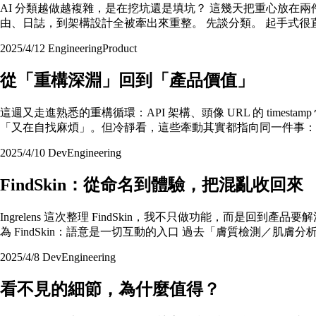
AI 分類越做越複雜，是在挖坑還是填坑？ 這幾天把重心放在兩
由、日誌，到架構設計全被牽出來重整。 先談分類。 起手式
2025/4/12
Engineering
Product
從「重構深淵」回到「產品價值」
這週又走進熟悉的重構循環：API 架構、頭像 URL 的 time
「又在自找麻煩」。但冷靜看，這些牽動其實都指向同一件事：
2025/4/10
Dev
Engineering
FindSkin：從命名到體驗，把混亂收回來
Ingrelens 這次整理 FindSkin，我不只做功能，而
為 FindSkin：語意是一切互動的入口 過去「膚質檢測／肌膚
2025/4/8
Dev
Engineering
看不見的細節，為什麼值得？