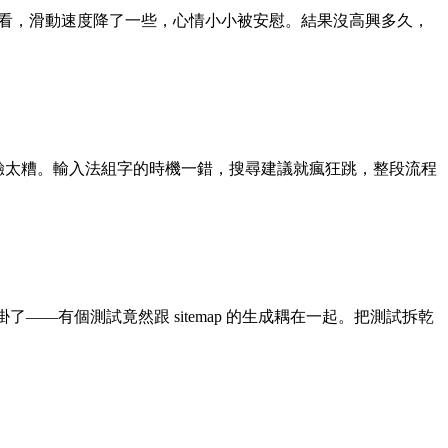
ssion 看，滑動速度降了一些，心情小小被安慰。結果沒高興多久，
搜尋輸入體驗太糟。輸入法組字的時機一錯，搜尋建議就瘋狂跳，整段流程
了——有個測試竟然跟 sitemap 的生成耦在一起。把測試拆乾