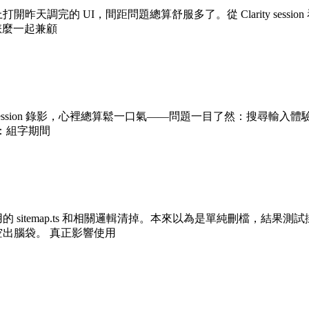
開昨天調完的 UI，間距問題總算舒服多了。從 Clarity se
要怎麼一起兼顧
上看了幾段 session 錄影，心裡總算鬆一口氣——問題一目了然：
寫：組字期間
itemap.ts 和相關邏輯清掉。本來以為是單純刪檔，結果測試掛
空出腦袋。 真正影響使用