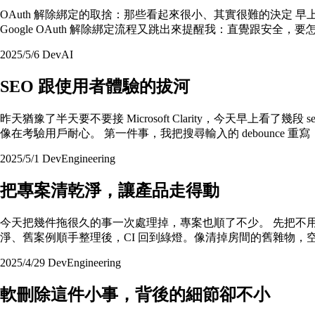
OAuth 解除綁定的取捨：那些看起來很小、其實很難的決定 早上打
Google OAuth 解除綁定流程又跳出來提醒我：直覺跟安全，
2025/5/6
Dev
AI
SEO 跟使用者體驗的拔河
昨天猶豫了半天要不要接 Microsoft Clarity，今天早
像在考驗用戶耐心。 第一件事，我把搜尋輸入的 debounce 重
2025/5/1
Dev
Engineering
把專案清乾淨，讓產品走得動
今天把幾件拖很久的事一次處理掉，專案也順了不少。 先把不用的 s
淨、舊案例順手整理後，CI 回到綠燈。像清掉房間的舊雜物，
2025/4/29
Dev
Engineering
軟刪除這件小事，背後的細節卻不小