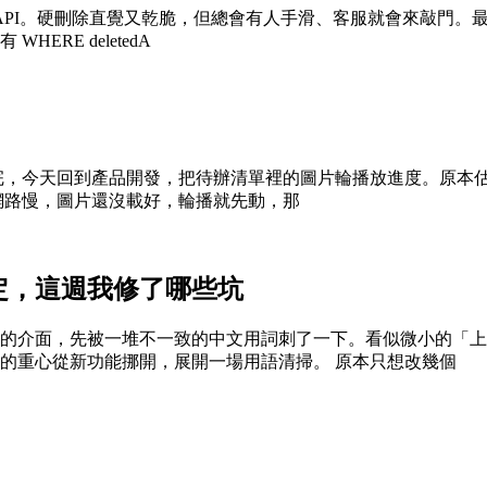
I。硬刪除直覺又乾脆，但總會有人手滑、客服就會來敲門。最後還是
RE deletedA
的怪事整理完，今天回到產品開發，把待辦清單裡的圖片輪播放進度。
網路慢，圖片還沒載好，輪播就先動，那
定，這週我修了哪些坑
的介面，先被一堆不一致的中文用詞刺了一下。看似微小的「上
的重心從新功能挪開，展開一場用語清掃。 原本只想改幾個