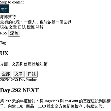
Skip to content
海博賽特
最初的旅程：一個人，也能啟動一個世界
現在
文章
日誌
標籤
關於
RSS
深色
Tag
UX
介面、文案與使用體驗決策
全部
文章
日誌
2025/12/30
Dev
Product
Day:292 NEXT
第 292 天的年度檢討：從 Ingrelens 與 cosGlint 的基礎建
千、內建 13k+ 商品，1.3.0 推出全方位部位檢測，持續迭代。