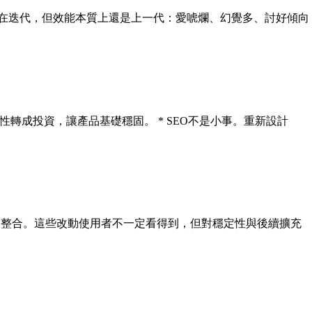
雖然一路有在迭代，但效能本質上還是上一代：愛唬爛、幻覺多、討好傾向
把舊債系統性轉成投資，讓產品基礎穩固。 * SEO不是小事。重新設計
is 限流的整合。這些改動使用者不一定看得到，但對穩定性與後續擴充