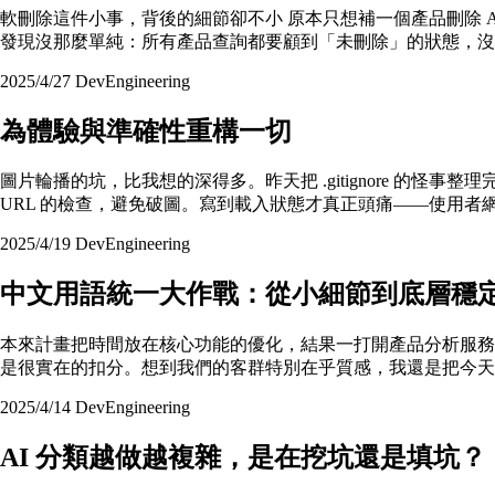
軟刪除這件小事，背後的細節卻不小 原本只想補一個產品刪除 AP
發現沒那麼單純：所有產品查詢都要顧到「未刪除」的狀態，沒有 WHE
2025/4/27
Dev
Engineering
為體驗與準確性重構一切
圖片輪播的坑，比我想的深得多。昨天把 .gitignore 
URL 的檢查，避免破圖。寫到載入狀態才真正頭痛——使用者
2025/4/19
Dev
Engineering
中文用語統一大作戰：從小細節到底層穩
本來計畫把時間放在核心功能的優化，結果一打開產品分析服務
是很實在的扣分。想到我們的客群特別在乎質感，我還是把今天
2025/4/14
Dev
Engineering
AI 分類越做越複雜，是在挖坑還是填坑？