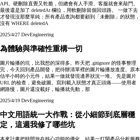
API。硬刪除直覺又乾脆，但總會有人手滑、客服就會來敲門。
最後還是加了 deletedAt 欄位，用軟刪除留個回頭路。 一做下去
才發現沒那麼單純：所有產品查詢都要顧到「未刪除」的狀態，
沒有 WHERE deletedA
2025/4/27
Dev
Engineering
為體驗與準確性重構一切
圖片輪播的坑，比我想的深得多。昨天把 .gitignore 的怪事整理
完，今天回到產品開發，把待辦清單裡的圖片輪播放進度。原本
估半小時的小元件，結果一做就發現邊界狀況一堆。 先是圖片
URL 的檢查，避免破圖。寫到載入狀態才真正頭痛——使用者
網路慢，圖片還沒載好，輪播就先動，那
2025/4/19
Dev
Engineering
中文用語統一大作戰：從小細節到底層穩
定，這週我修了哪些坑
本來計畫把時間放在核心功能的優化，結果一打開產品分析服務