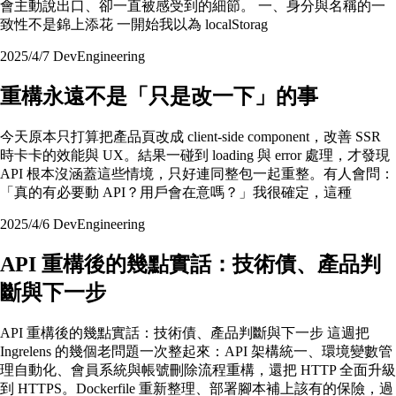
會主動說出口、卻一直被感受到的細節。 一、身分與名稱的一
致性不是錦上添花 一開始我以為 localStorag
2025/4/7
Dev
Engineering
重構永遠不是「只是改一下」的事
今天原本只打算把產品頁改成 client-side component，改善 SSR
時卡卡的效能與 UX。結果一碰到 loading 與 error 處理，才發現
API 根本沒涵蓋這些情境，只好連同整包一起重整。有人會問：
「真的有必要動 API？用戶會在意嗎？」我很確定，這種
2025/4/6
Dev
Engineering
API 重構後的幾點實話：技術債、產品判
斷與下一步
API 重構後的幾點實話：技術債、產品判斷與下一步 這週把
Ingrelens 的幾個老問題一次整起來：API 架構統一、環境變數管
理自動化、會員系統與帳號刪除流程重構，還把 HTTP 全面升級
到 HTTPS。Dockerfile 重新整理、部署腳本補上該有的保險，過