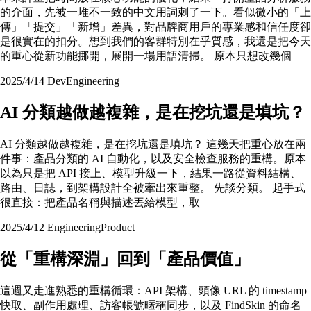
的介面，先被一堆不一致的中文用詞刺了一下。看似微小的「上
傳」「提交」「新增」差異，對品牌商用戶的專業感和信任度卻
是很實在的扣分。想到我們的客群特別在乎質感，我還是把今天
的重心從新功能挪開，展開一場用語清掃。 原本只想改幾個
2025/4/14
Dev
Engineering
AI 分類越做越複雜，是在挖坑還是填坑？
AI 分類越做越複雜，是在挖坑還是填坑？ 這幾天把重心放在兩
件事：產品分類的 AI 自動化，以及安全檢查服務的重構。原本
以為只是把 API 接上、模型升級一下，結果一路從資料結構、
路由、日誌，到架構設計全被牽出來重整。 先談分類。 起手式
很直接：把產品名稱與描述丟給模型，取
2025/4/12
Engineering
Product
從「重構深淵」回到「產品價值」
這週又走進熟悉的重構循環：API 架構、頭像 URL 的 timestamp
快取、副作用處理、訪客帳號暱稱同步，以及 FindSkin 的命名