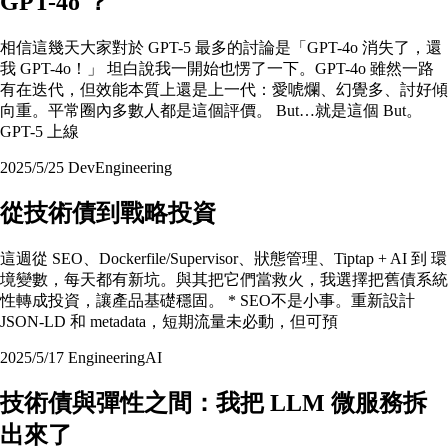
GPT-4o ？
相信這幾天大家對於 GPT-5 最多的討論是「GPT-4o 消失了，還
我 GPT-4o！」 坦白說我一開始也愣了一下。GPT-4o 雖然一路
有在迭代，但效能本質上還是上一代：愛唬爛、幻覺多、討好傾
向重。平常圈內多數人都是這個評價。 But…就是這個 But。
GPT-5 上線
2025/5/25
Dev
Engineering
從技術債到戰略投資
這週從 SEO、Dockerfile/Supervisor、狀態管理、Tiptap + AI 到 環
境變數，每天都有新坑。與其把它們當救火，我選擇把舊債系統
性轉成投資，讓產品基礎穩固。 * SEO不是小事。重新設計
JSON‑LD 和 metadata，短期流量未必動，但可預
2025/5/17
Engineering
AI
技術債與彈性之間：我把 LLM 微服務拆
出來了