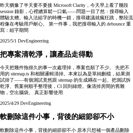
昨天猶豫了半天要不要接 Microsoft Clarity，今天早上看了幾段
session 錄影，心裡總算鬆一口氣——問題一目了然：搜尋輸入
體驗太糟。輸入法組字的時機一錯，搜尋建議就瘋狂跳，整段流
程像在考驗用戶耐心。 第一件事，我把搜尋輸入的 debounce 重
寫：組字期間
2025/5/1
Dev
Engineering
把專案清乾淨，讓產品走得動
今天把幾件拖很久的事一次處理掉，專案也順了不少。 先把不
用的 sitemap.ts 和相關邏輯清掉。本來以為是單純刪檔，結果測
試掛了——有個測試竟然跟 sitemap 的生成耦在一起。把測試拆
乾淨、舊案例順手整理後，CI 回到綠燈。像清掉房間的舊雜
物，空出腦袋。 真正影響使用
2025/4/29
Dev
Engineering
軟刪除這件小事，背後的細節卻不小
軟刪除這件小事，背後的細節卻不小 原本只想補一個產品刪除