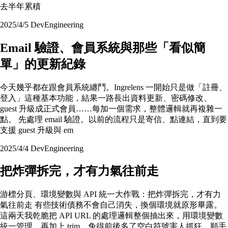
去半年累積
2025/4/5
Dev
Engineering
Email 驗證、會員系統與那些「看似簡
單」的更新紀錄
今天幾乎都在跟會員系統纏鬥。Ingrelens 一開始只是做「註冊、
登入」這種基本功能，結果一路長出資料更新、密碼修改、
guest 升級成正式會員……每加一個需求，整體邏輯就再複雜一
點。 先處理 email 驗證。以前的流程只是寄信、點連結，直到要
支援 guest 升級與 em
2025/4/4
Dev
Engineering
把炸彈拆完，才有力氣往前走
游標分頁、環境變數與 API 統一大作戰：把炸彈拆完，才有力
氣往前走 有些技術債務不會自己消失，換個環境就原形畢露。
這兩天我乾脆把 API URL 的處理邏輯整個抽出來，用環境變數
統一管理，再加上 trim，免得前後多了空白符號害人抓狂。順手