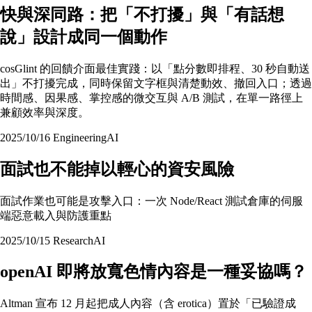
快與深同路：把「不打擾」與「有話想
說」設計成同一個動作
cosGlint 的回饋介面最佳實踐：以「點分數即排程、30 秒自動送
出」不打擾完成，同時保留文字框與清楚動效、撤回入口；透過
時間感、因果感、掌控感的微交互與 A/B 測試，在單一路徑上
兼顧效率與深度。
2025/10/16
Engineering
AI
面試也不能掉以輕心的資安風險
面試作業也可能是攻擊入口：一次 Node/React 測試倉庫的伺服
端惡意載入與防護重點
2025/10/15
Research
AI
openAI 即將放寬色情內容是一種妥協嗎？
Altman 宣布 12 月起把成人內容（含 erotica）置於「已驗證成