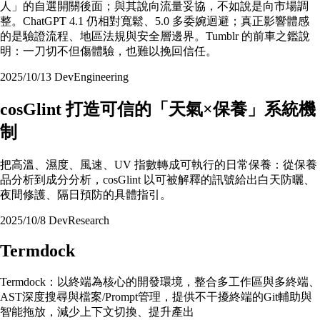
人」的自選開關後面；與其說向流量妥協，不如說是向市場調
整。ChatGPT 4.1 仍相對寬鬆、5.0 多委婉迴避；真正影響體感
的是驗證流程、地區法規與安全層邊界。Tumblr 的前車之鑑說
明：一刀切不但傷體驗，也難以挽回信任。
2025/10/13
Dev
Engineering
cosGlint 打造可信的「天氣×保養」系統機
制
把高溫、濕度、風速、UV 指數轉成可執行的日常保養：從保養
品分析到成分分析，cosGlint 以可被解釋的訊號給出白天防曬、
夜間修護、隔日預防的具體指引。
2025/10/8
Dev
Research
Termdock
Termdock：以終端為核心的開發環境，整合多工作區與多終端、
AST深度搜尋與檔案/Prompt管理，提供不干擾終端的Git輔助與
智能拖放，減少上下文切換、提升產出