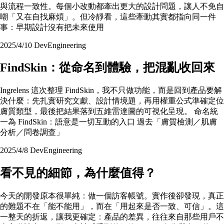
與流程一致性。每個小改動都牽出更大的設計問題，讓人不免自
嘲「又在自找麻煩」。但冷靜看，這些牽動其實都指向同一件
事：早期設計沒有把未來使用
2025/4/10
Dev
Engineering
FindSkin：從命名到體驗，把混亂收回來
Ingrelens 這次整理 FindSkin，我不只做功能，而是回到產品要解
決什麼：先扎實研究文獻、設計情境題，再用權重公式準確定位
膚質類型，最後把結果落到五維雷達圖的可視化呈現。 命名統
一為 FindSkin：語意是一切互動的入口 過去「膚質檢測／肌膚
分析／問卷調查」
2025/4/8
Dev
Engineering
看不見的細節，為什麼值得？
今天的開發原本很單純：做一個訪客帳號。實作後卻發現，真正
的難題不在「能不能用」，而在「用起來是否一致、可信」。這
一整天的折返，讓我更確定：產品的差異，往往來自那些用戶不