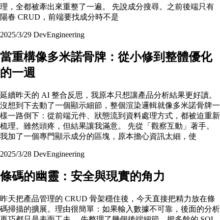
理，全都被牽出來重整了一遍。 先說成分搜尋。之前後端只有
陽春 CRUD，前端要找成分時不是
2025/3/29
Dev
Engineering
當重構像多米諾骨牌：從小修到整體優化
的一週
延續昨天的 AI 整合反思，我原本只想讓產品分析結果更好讀。
沒想到下去動了一個顯示細節，整個渲染邏輯就像多米諾骨牌一
樣一路倒下：從前端元件、狀態流到資料處理方式，都被迫重新
梳理。雖然頭疼，但結果讓我滿意。 先從「觀察互動」著手。
我加了一個專門顯示成分的區塊，原本擔心資訊太細，使
2025/3/28
Dev
Engineering
條碼的幽靈：安全與現實的角力
昨天把產品管理的 CRUD 骨架穩住後，今天直接把精力放在條
碼掃描的擴展。理由很簡單：如果輸入數據不可靠，後面的分析
再巧都只是表面工夫。 先整理了幾個後端細節，把多餘的 SQL